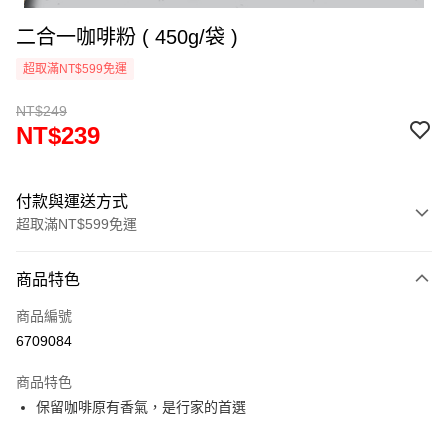
二合一咖啡粉 ( 450g/袋 )
超取滿NT$599免運
NT$249
NT$239
付款與運送方式
超取滿NT$599免運
付款方式
商品特色
信用卡一次付款
商品編號
信用卡分期付款
6709084
3 期 0 利率 每期
NT$79
21家銀行
商品特色
6 期 0 利率 每期
NT$39
21家銀行
合作金庫商業銀行
第一商業銀行
保留咖啡原有香氣，是行家的首選
華南商業銀行
彰化商業銀行
12 期 0 利率 每期
NT$19
21家銀行
合作金庫商業銀行
第一商業銀行
上海商業儲蓄銀行
台北富邦商業銀行
華南商業銀行
彰化商業銀行