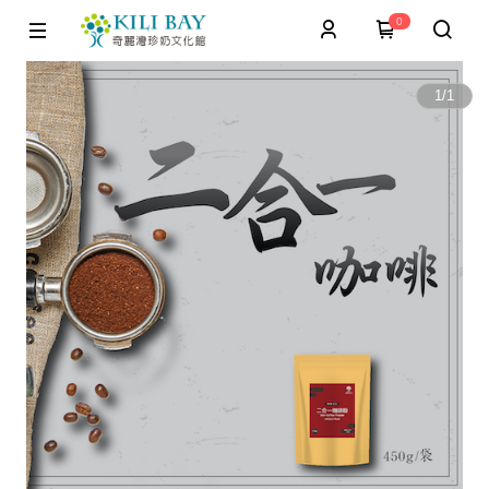
0
1
/
1