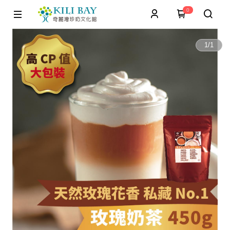
0
1
/
1