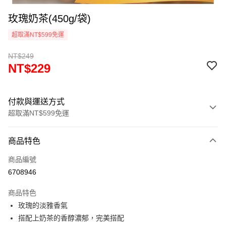
玫瑰奶茶(450g/袋)
超取滿NT$599免運
NT$249
NT$229
付款與運送方式
超取滿NT$599免運
付款方式
商品特色
信用卡一次付款
商品編號
信用卡分期付款
6708946
3 期 0 利率 每期
NT$76
21家銀行
商品特色
6 期 0 利率 每期
NT$38
21家銀行
合作金庫商業銀行
第一商業銀行
玫瑰的淡雅香氣
華南商業銀行
彰化商業銀行
12 期 0 利率 每期
NT$19
21家銀行
合作金庫商業銀行
第一商業銀行
搭配上奶茶的香醇濃郁，完美搭配
上海商業儲蓄銀行
台北富邦商業銀行
華南商業銀行
彰化商業銀行