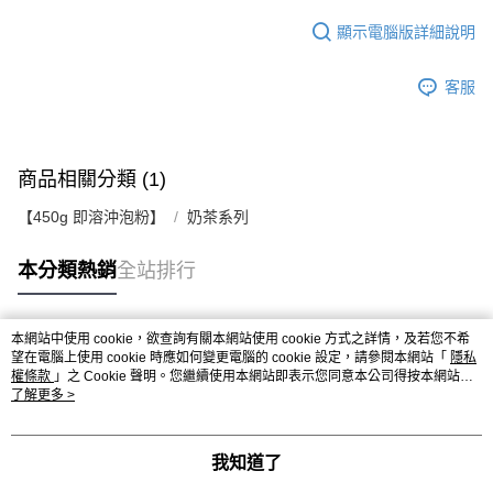
顯示電腦版詳細說明
客服
商品相關分類 (1)
【450g 即溶沖泡粉】
奶茶系列
本分類熱銷
全站排行
本網站中使用 cookie，欲查詢有關本網站使用 cookie 方式之詳情，及若您不希
熱門標籤
望在電腦上使用 cookie 時應如何變更電腦的 cookie 設定，請參閱本網站「
隱私
權條款
」之 Cookie 聲明。您繼續使用本網站即表示您同意本公司得按本網站使
用條款之 Cookie 聲明使用 cookie。
了解更多 >
我知道了